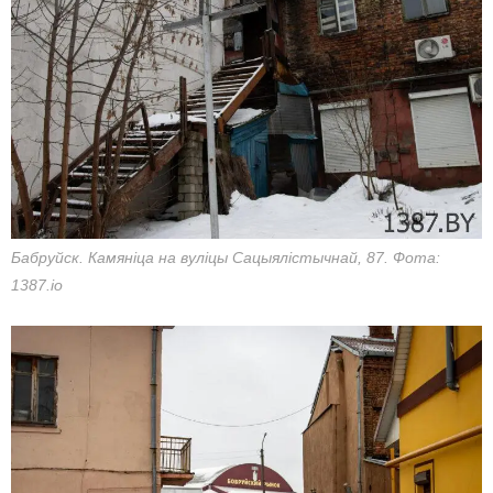
Бабруйск. Камяніца на вуліцы Сацыялістычнай, 87. Фота:
1387.io