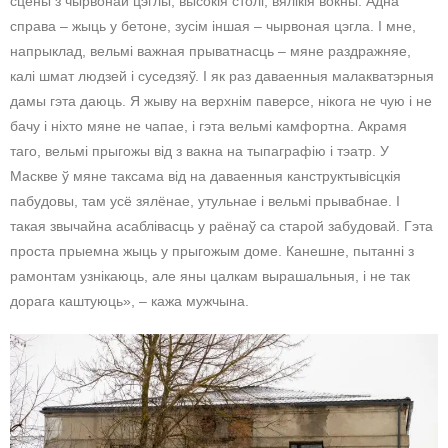
сцены з чырвонай цэглы, высокія столі, вялікія вокны. Адна
справа – жыць у бетоне, зусім іншая – чырвоная цэгла. І мне,
напрыклад, вельмі важная прыватнасць – мяне раздражняе,
калі шмат людзей і суседзяў. І як раз даваенныя малакватэрныя
дамы гэта даюць. Я жыву на верхнім паверсе, нікога не чую і не
бачу і ніхто мяне не чапае, і гэта вельмі камфортна. Акрамя
таго, вельмі прыгожы від з вакна на тыпаграфію і тэатр. У
Маскве ў мяне таксама від на даваенныя канструктывісцкія
пабудовы, там усё зялёнае, утульнае і вельмі прывабнае. І
такая звычайна асаблівасць у раёнаў са старой забудовай. Гэта
проста прыемна жыць у прыгожым доме. Канешне, пытанні з
рамонтам узнікаюць, але яны цалкам вырашальныя, і не так
дорага каштуюць», – кажа мужчына.