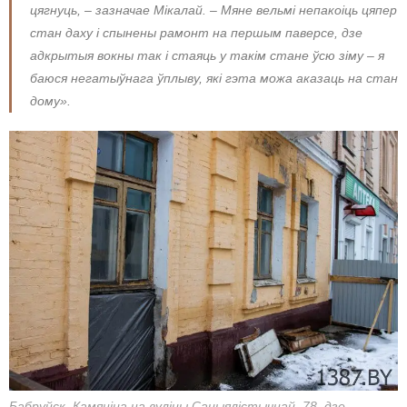
цягнуць, – зазначае Мікалай. – Мяне вельмі непакоіць цяпер
стан даху і спынены рамонт на першым паверсе, дзе
адкрытыя вокны так і стаяць у такім стане ўсю зіму – я
баюся негатыўнага ўплыву, які гэта можа аказаць на стан
дому».
Бабруйск. Камяніца на вуліцы Сацыялістычнай, 78, дзе