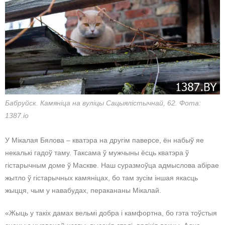
Бабруйск. Камяніца на вуліцы Сацыялістычнай, 62. Фота:
1387.io
У Мікалая Бялова – кватэра на другім паверсе, ён набыў яе
некалькі гадоў таму. Таксама ў мужчыны ёсць кватэра ў
гістарычным доме ў Маскве. Наш суразмоўца адмыслова абірае
жытло ў гістарычных камяніцах, бо там зусім іншая якасць
жыцця, чым у навабудах, перакананы Мікалай.
«Жыць у такіх дамах вельмі добра і камфортна, бо гэта тоўстыя