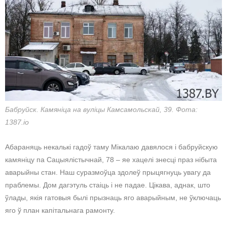
Бабруйск. Камяніца на вуліцы Камсамольскай, 39. Фота:
1387.io
Абараняць некалькі гадоў таму Мікалаю давялося і бабруйскую
камяніцу па Сацыялістычнай, 78 – яе хацелі знесці праз нібыта
аварыйны стан. Наш суразмоўца здолеў прыцягнуць увагу да
праблемы. Дом дагэтуль стаіць і не падае. Цікава, аднак, што
ўлады, якія гатовыя былі прызнаць яго аварыйным, не ўключаць
яго ў план капітальнага рамонту.