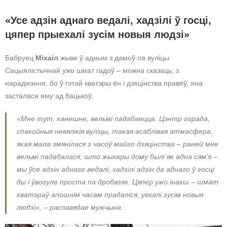
«Усе адзін аднаго ведалі, хадзілі ў госці,
цяпер прыехалі зусім новыя людзі»
Бабруец
Міхаіл
жыве ў адным з дамоў па вуліцы
Сацыялістычнай ужо шмат гадоў – можна сказаць, з
нараджэння, бо ў гэтай кватэры ён і дзяцінства правёў, яна
засталася яму ад бацькоў.
«Мне тут, канешне, вельмі падабаецца. Цэнтр горада,
спакойныя невялікія вуліцы, такая асаблівая атмасфера,
якая мала змянілася з часоў майго дзяцінства – раней мне
вельмі падабалася, што жыхары дому былі як адна сям’я –
мы ўсе адзін аднаго ведалі, хадзілі адзін да аднаго ў госці
ды і ўвогуле проста па дробязях. Цяпер ужо інакш – шмат
кватэраў апошнім часам прадаліся, уехалі зусім новыя
людзі», – распавядае мужчына.