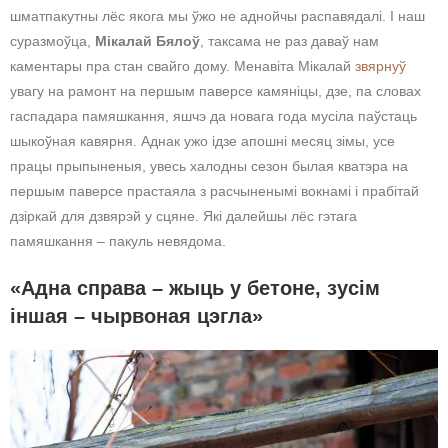
шматпакутны лёс якога мы ўжо не аднойчы распавядалі. І наш
суразмоўца,
Мікалай Бялоў
, таксама не раз даваў нам
каментары пра стан свайго дому. Менавіта Мікалай
звярнуў
увагу на рамонт на першым паверсе камяніцы, дзе, па словах
гаспадара памяшкання, яшчэ да новага года мусіла паўстаць
шыкоўная кавярня. Аднак ужо ідзе апошні месяц зімы, усе
працы прыпыненыя, увесь халодны сезон былая кватэра на
першым паверсе прастаяла з расчыненымі вокнамі і прабітай
дзіркай для дзвярэй у сцяне. Які далейшы лёс гэтага
памяшкання – пакуль невядома.
«Адна справа – жыць у бетоне, зусім
іншая – чырвоная цэгла»