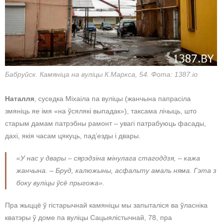
Бабруйск. Камяніца на вуліцы К.Маркса, 54. Фота: 1387.io
Наталля
, суседка Міхаіла па вуліцы (жанчына папрасіла
змяніць яе імя «на ўсялякі выпадак»), таксама лічыць, што
старым дамам патрэбны рамонт – увагі патрабуюць фасады,
дахі, якія часам цякуць, пад’езды і двары.
«У нас у двары – сярэдзіна мінулага стагоддзя, – кажа
жанчына. – Бруд, калюжыны, асфальту амаль няма. Гэта з
боку вуліцы ўсё прыгожа».
Пра жыццё ў гістарычнай камяніцы мы запыталіся ва ўласніка
кватэры ў доме па вуліцы Сацыялістычнай, 78, пра