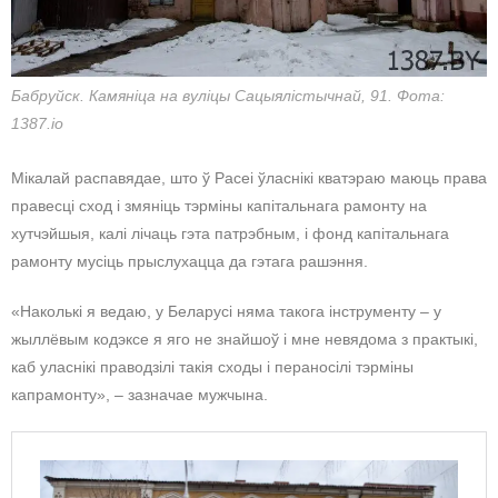
Бабруйск. Камяніца на вуліцы Сацыялістычнай, 91. Фота:
1387.io
Мікалай распавядае, што ў Расеі ўласнікі кватэраю маюць права
правесці сход і змяніць тэрміны капітальнага рамонту на
хутчэйшыя, калі лічаць гэта патрэбным, і фонд капітальнага
рамонту мусіць прыслухацца да гэтага рашэння.
«Наколькі я ведаю, у Беларусі няма такога інструменту – у
жыллёвым кодэксе я яго не знайшоў і мне невядома з практыкі,
каб уласнікі праводзілі такія сходы і пераносілі тэрміны
капрамонту», – зазначае мужчына.