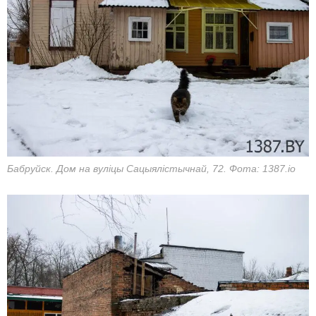
Бабруйск. Дом на вуліцы Сацыялістычнай, 72. Фота: 1387.io