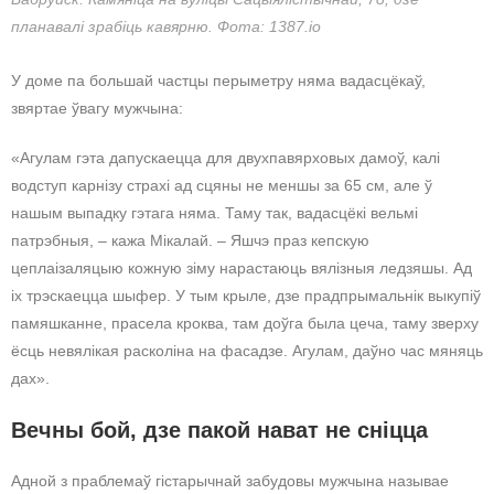
планавалі зрабіць кавярню. Фота: 1387.io
У доме па большай частцы перыметру няма вадасцёкаў,
звяртае ўвагу мужчына:
«Агулам гэта дапускаецца для двухпавярховых дамоў, калі
водступ карнізу страхі ад сцяны не меншы за 65 см, але ў
нашым выпадку гэтага няма. Таму так, вадасцёкі вельмі
патрэбныя, – кажа Мікалай. – Яшчэ праз кепскую
цеплаізаляцыю кожную зіму нарастаюць вялізныя ледзяшы. Ад
іх трэскаецца шыфер. У тым крыле, дзе прадпрымальнік выкупіў
памяшканне, прасела кроква, там доўга была цеча, таму зверху
ёсць невялікая расколіна на фасадзе. Агулам, даўно час мяняць
дах».
Вечны бой, дзе пакой нават не сніцца
Адной з праблемаў гістарычнай забудовы мужчына называе