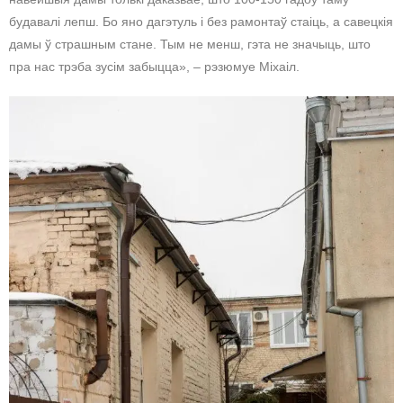
будавалі лепш. Бо яно дагэтуль і без рамонтаў стаіць, а савецкія
дамы ў страшным стане. Тым не менш, гэта не значыць, што
пра нас трэба зусім забыцца», – рэзюмуе Міхаіл.