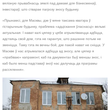
вялізную прывабнасць зямлі пад дамамі для бізнесменаў,
інвестараў, што стварае пагрозу зносу будынку.
«Прынамсі, для Масквы, дзе ў мяне таксама кватэра ў
гістарычным будынку, праблема «адціскання ўласнасці» вельмі
актуальная. І нават калі цяпер у цябе атрымліваецца адбіцца,
адстаяць свой дом, гэта не гарантуе, што рашэнне потым не
зменіцца. Таму гэта як вечны бой, дзе пакой нават не сніцца. У
Маскве ў нас атрымалася адбіцца ад зносу, але цяпер я
«прабіваю» капрамонт, каб па дакументах быў меншы знос, і
каб было менш падставаў зноў нас далучаць да праграмы
рассялення».