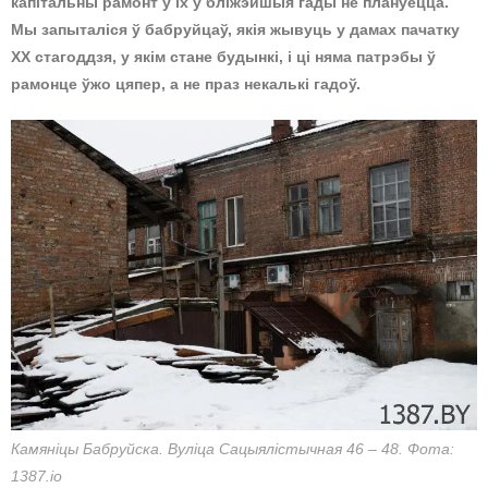
капітальны рамонт у іх у бліжэйшыя гады не плануецца.
Мы запыталіся ў бабруйцаў, якія жывуць у дамах пачатку
ХХ стагоддзя, у якім стане будынкі, і ці няма патрэбы ў
рамонце ўжо цяпер, а не праз некалькі гадоў.
Камяніцы Бабруйска. Вуліца Сацыялістычная 46 – 48. Фота:
1387.io