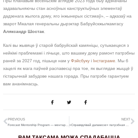
Пры планавым восеньскім аглядзе 2023 года быў адзначаны
задавальняючы стан асноўных канструктыўных элементаў
дадзенага жылога дому, яго інжынерых сістэмаў», – адказаў на
зварот Мікалая генеральны дырэктар Бабруйскжылкамгасу
Аляксандр Шостак
.
Калі вы жывяце ў старой бабруйскай камяніцы, сутыкаецеся з
нейкімі праблемамі і лічыце, што вашаму дому рамонт патрэбны
раней за 2027 год, пішыце нам у
Фэйсбуку
і
Інстаграме
. Мы б
хацелі як мага паўней распавесці пра тое, як выглядае жыццё ў
гістарычнай забудове нашага горада. Пры патрэбе гарантуем
вам ананімнасць.
PREVIOUS
NEXT
Forecast Mentorship Program — ментарская праграма па розных дысцыплінах у Берліне, Германія
«Справядлівай дапамозе» патрэбная дапамога
ВАМ ТАКСАМА МОЖА СПАДАБАЦЦА