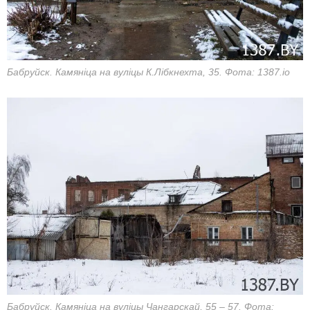
Бабруйск. Камяніца на вуліцы К.Лібкнехта, 35. Фота: 1387.io
Бабруйск. Камяніца на вуліцы Чангарскай, 55 – 57. Фота: