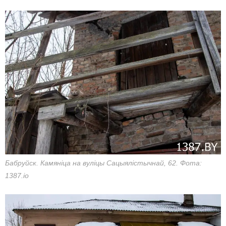
Бабруйск. Камяніца на вуліцы Сацыялістычнай, 62. Фота:
1387.io