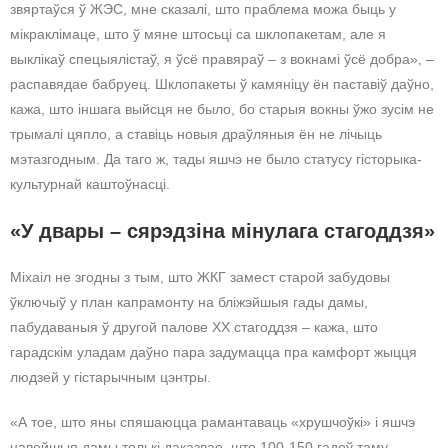
звяртаўся ў ЖЭС, мне сказалі, што праблема можа быць у
мікраклімаце, што ў мяне штосьці са шклопакетам, але я
выклікаў спецыялістаў, я ўсё правяраў – з вокнамі ўсё добра», –
распавядае бабруец. Шклопакеты ў камяніцу ён паставіў даўно,
кажа, што іншага выйсця не было, бо старыя вокны ўжо зусім не
трымалі цяпло, а ставіць новыя драўляныя ён не лічыць
мэтазгодным. Да таго ж, тады яшчэ не было статусу гісторыка-
культурнай каштоўнасці.
«У двары – сярэдзіна мінулага стагоддзя»
Міхаіл не згодны з тым, што ЖКГ замест старой забудовы
ўключыў у план капрамонту на бліжэйшыя гады дамы,
пабудаваныя ў другой палове ХХ стагоддзя – кажа, што
гарадскім уладам даўно пара задумацца пра камфорт жыцця
людзей у гістарычным цэнтры.
«А тое, што яны спяшаюцца рамантаваць «хрушчоўкі» і яшчэ
навейшыя дамы толькі даказвае, што 100-150 гадоў таму