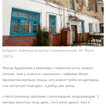
Бабруйск. Камяніца на вуліцы Сацыялістычнай, 69. Фота:
1387.io
Якасць будаўніцтва ў камяніцах з чырвонай цэглы нашмат
лепшая, чым у сучасных «панэльках», заўважае Міхаіл.
Адначасова мужчына лічыць, што рамонт трэба не адкладаць
«на наступную пяцігодку», а рабіць ужо цяпер.
«Часта ўзнікаюць праблемы з каналізацыяй, водаправодам. У
кватэры вільготна і ёсць цвіль, і не ў мяне аднаго. Калі я