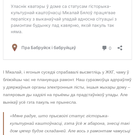
І Мікалай, і ягоныя суседзі спрабавалі высветліць у ЖКГ, чаму ў
бліжэйшы час не плануецца рамонт. Наш суразмоўца адпраўляў
у дзяржаўныя органы электронныя лісты, іншыя жыхары дому –
папяровыя ды хадзілі на прыёмы да прадстаўнікоў улады. Але
вынікаў усё гэта пакуль не прынесла.
«Мяне радуе, што прысвоілі статус гісторыка-
культурнай каштоўнасці, гэта ўсё ж абарона, знесці такі
дом цяпер будзе складаней. Але вось з рамонтам чамусьці