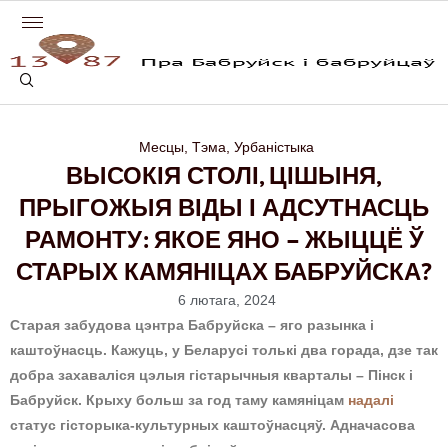
Месцы
,
Тэма
,
Урбаністыка
ВЫСОКІЯ СТОЛІ, ЦІШЫНЯ,
ПРЫГОЖЫЯ ВІДЫ І АДСУТНАСЦЬ
РАМОНТУ: ЯКОЕ ЯНО – ЖЫЦЦЁ Ў
СТАРЫХ КАМЯНІЦАХ БАБРУЙСКА?
6 лютага, 2024
Старая забудова цэнтра Бабруйска – яго разынка і
каштоўнасць. Кажуць, у Беларусі толькі два горада, дзе так
добра захаваліся цэлыя гістарычныя кварталы – Пінск і
Бабруйск. Крыху больш за год таму камяніцам
надалі
статус гісторыка-культурных каштоўнасцяў. Адначасова