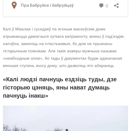
Калі ў Мікалая і суседзяў па ягоным маскоўскім доме
атрымаецца дамагчыся хуткага капрамонту, вокны ў пад’ездзе,
напэўна, замяніць на пластыкавыя, бо дом не прызнаны
гістарычным помнікам. Але такія ахвяры мужчына называе
«неабходным злом», бо тады ў дакументах будзе адзначаная
меншая ступень зносу дому, што дазволіць яго абараніць.
«Калі людзі пачнуць ездзіць туды, дзе
гісторыю цэняць, яны нават думаць
пачнуць інакш»