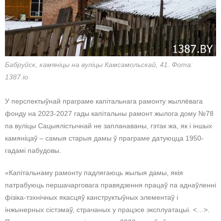
Бабруйск, камяніцы на вуліцы Камсамольскай, 41. Фота:
1387.io
У перспектыўнай праграме капітальнага рамонту жыллёвага
фонду на 2023-2027 гады капітальны рамонт жылога дому №78
па вуліцы Сацыялістычнай не запланаваны, гэтак жа, як і іншых
камяніцаў – самыя старыя дамы ў праграме датуюцца 1950-
гадамі пабудовы.
«Капітальнаму рамонту падлягаюць жылыя дамы, якія
патрабуюць першачарговага правядзення працаў па аднаўленні
фізіка-тэхнічных якасцяў канструктыўных элементаў і
інжынерных сістэмаў, страчаных у працэсе эксплуатацыі. <…>.