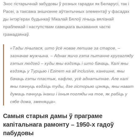
Знос гістарычнай забудовы ў розных гарадах як Беларусі, так і
Расеі, а таксама знішчэнне аўтэнтычных элементаў у фасадах
ды інтэр’ерах будынкаў Мікалай Бялоў лічыць вялізнай
праблемай і наступствам савецкага выхавання часткі
грамадзянаў.
«Тады лічылася, што ўсё новае лепшае за старое, –
зазначае мужчына. – Аднак яшчэ гэта пытанне кругагляду
гэтых людзей – куды яны ездзяць і што бачаць. Калі яны
ездзяць у Турцыю і Егіпет на all inclusive, канешне, яны
бачаць гэты пластык, кафлю, усё аднатыпнае. Але калі
яны пачнуць ездзіць туды, дзе гісторыю цэняць, яны нават
думаць пачнуць інакш і іхныя погляды на тое, як рабіць у
сябе дома, зменяцца».
Самыя старыя дамы ў праграме
капітальнага рамонту – 1950-х гадоў
пабудовы