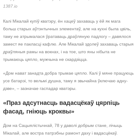
1387.io
Калі Мікалай купіў кватэру, ён хацеў захаваць у ёй як мага
больш старых аўтэнтычных элементаў, але на кухні была цвіль,
таму не атрымалася ўратаваць драўляную падлогу – давялося
замест яе пакласці кафлю. Але Мікалай здолеў захаваць старыя
драўляныя рамы на вокнах, і на тое, што яны нібыта не
трымаюць цяпло, мужчына не скардзіцца.
«Дом нават занадта добра трымае цяпло. Калі ў мяне працуюць
усе батарэі, то вельмі душна, таму я звычайна ўключаю адну-
дзве», – зазначае гаспадар кватэры.
«Праз адсутнасць вадасцёкаў цярпіць
фасад, гніюць кроквы»
Дом на Сацыялістычнай, 78 у даволі добрым стане, лічыць
Мікалай, але востра патрэбны рамонт даху і вадасцёкаў.