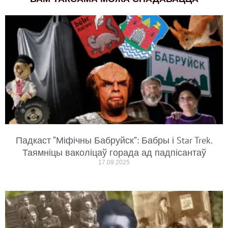
Падкаст “Міфічны Бабруйск”: Бабры і Star Trek.
Таямніцы ваколіцаў горада ад падпісантаў
17.09.2025