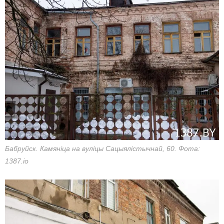
Бабруйск. Камяніца на вуліцы Сацыялістычнай, 60. Фота:
1387.io