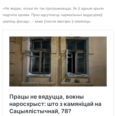
«Не ведаю, колькі ён так пратрымаецца, бо ў адным крыле
падгніла кроква. Праз адсутнасць нармальных вадасцёкаў
цярпіць фасад», – кажа ўласнік кватэры ў камяніцы.