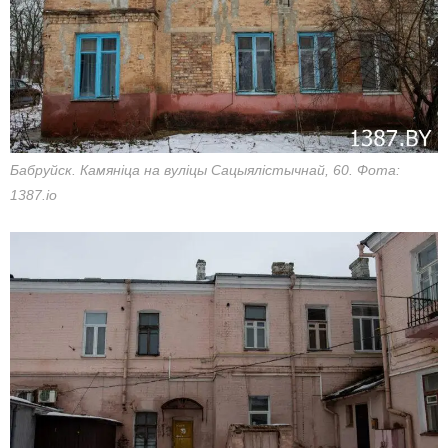
Бабруйск. Камяніца на вуліцы Сацыялістычнай, 60. Фота:
1387.io