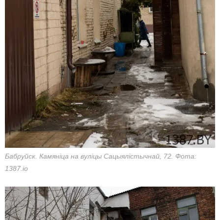
Бабруйск. Камяніца на вуліцы Сацыялістычнай, 72. Фота:
1387.io