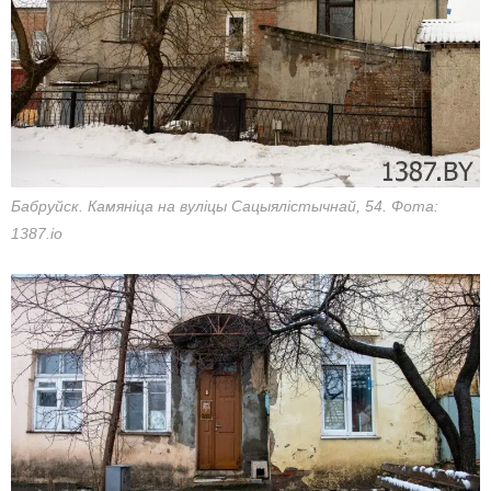
Бабруйск. Камяніца на вуліцы Сацыялістычнай, 54. Фота:
1387.io