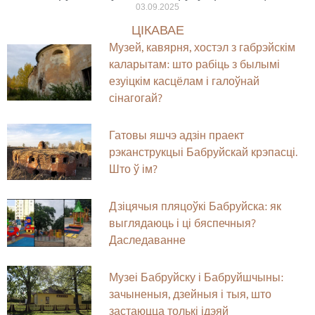
03.09.2025
ЦІКАВАЕ
Музей, кавярня, хостэл з габрэйскім
каларытам: што рабіць з былымі
езуіцкім касцёлам і галоўнай
сінагогай?
Гатовы яшчэ адзін праект
рэканструкцыі Бабруйскай крэпасці.
Што ў ім?
Дзіцячыя пляцоўкі Бабруйска: як
выглядаюць і ці бяспечныя?
Даследаванне
Музеі Бабруйску і Бабруйшчыны:
зачыненыя, дзейныя і тыя, што
застаюцца толькі ідэяй