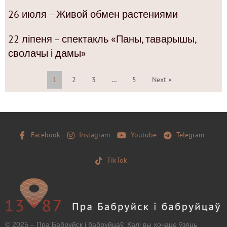
26 июля – Живой обмен растениями
22 ліпеня – спектакль «Паны, таварышы,
сволачы і дамы»
1
2
3
…
5
Next »
Facebook
Instagram
Youtube
Telegram
TikTok
© 2025 – Пра Бабруйск і бабруйцаў. Калі вы хочаце ўзяць