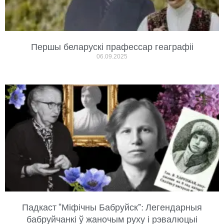
Першы беларускі прафессар геаграфіі
06.09.2025
Падкаст “Міфічны Бабруйск”: Легендарныя
бабруйчанкі ў жаночым руху і рэвалюцыі