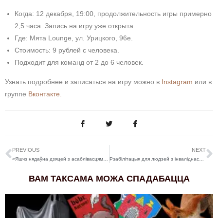
Когда: 12 декабря, 19:00, продолжительность игры примерно
2,5 часа. Запись на игру уже открыта.
Где: Мята
Lounge, ул. Урицкого, 96е.
Стоимость: 9 рублей с человека.
Подходит для команд от 2 до 6 человек.
Узнать подробнее и записаться на игру можно в
Instagram
или в
группе
Вконтакте.
PREVIOUS
NEXT
«Яшчэ нядаўна дзяцей з асаблівасцямі ў Грузіі хавалі ад грамадства». Беларуская журналістка змагаецца за права на адукацыю сына з аўтызмам
Рэабілітацыя для людзей з інваліднасцю і ёга праз інтэрнэт. Інстаграм-марафоны – ці складана іх правесці? Бабруйчанкі расказалі пра новыя магчымасці, якія дае нам анлайн
ВАМ ТАКСАМА МОЖА СПАДАБАЦЦА