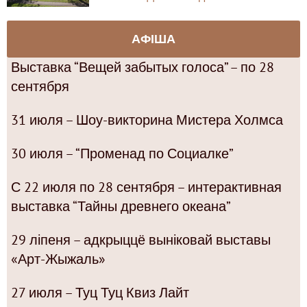
АФІША
Выставка “Вещей забытых голоса” – по 28
сентября
31 июля – Шоу-викторина Мистера Холмса
30 июля – “Променад по Социалке”
С 22 июля по 28 сентября – интерактивная
выставка “Тайны древнего океана”
29 ліпеня – адкрыццё выніковай выставы
«Арт-Жыжаль»
27 июля – Туц Туц Квиз Лайт