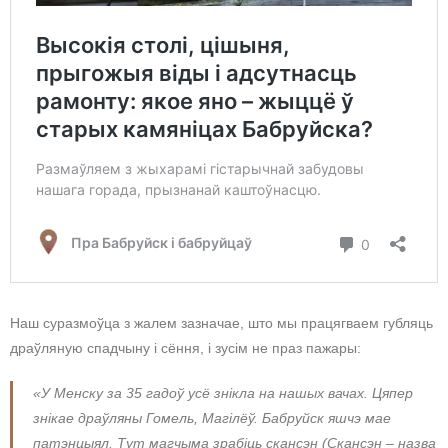
Наш суразмоўца з жалем зазначае, што мы працягваем губляць
драўляную спадчыну і сёння, і зусім не праз пажары:
«У Менску за 35 гадоў усё знікла на нашых вачах. Цяпер
знікае драўляны Гомель, Магілёў. Бабруйск яшчэ мае
патэнцыял. Тут магчыма зрабіць скансэн (Скансэн – назва