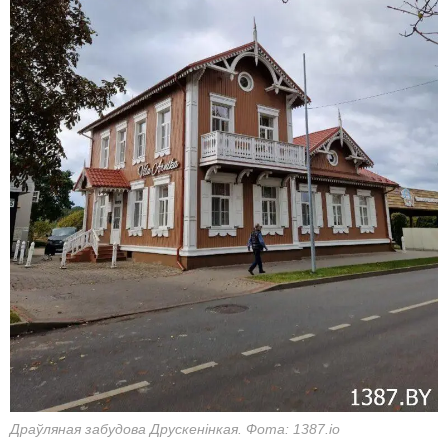
Драўляная забудова Друскенінкая. Фота: 1387.io