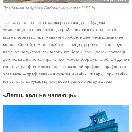
Драўляная забудова Бабруйска. Фота: 1387.io
Так, натуральна, што гарады развіваюцца, забудовы
змяняюцца, але асаблівасць драўлянай хаты ў тым, што яе
можна перавезці пры жаданні ў любое іншае месца, зазначае
спадар Сяргей, і тут не трэба «вынаходзіць ровар – ужо існуе
вялізная навуковая, тэхналагічная база». Калі цалкам захаваць
дом нельга па нейкіх прычынах, можна зберагчы асобныя дэталі
канструкцыі, фрагменты больш трывалай драўніны, драўляныя
элементы – прафіляваныя фрызы, аканіцы, дзверы і прымяніць
іх пры рэканструкцыі ці пабудове новых аб’ектаў з дрэва.
«Лепш, калі не чапаюць»