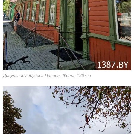
Драўляная забудова Палангі. Фота: 1387.io