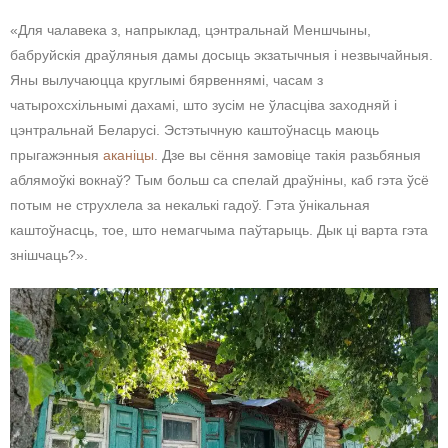
«Для чалавека з, напрыклад, цэнтральнай Меншчыны,
бабруйскія драўляныя дамы досыць экзатычныя і незвычайныя.
Яны вылучаюцца круглымі бярвеннямі, часам з
чатырохсхільнымі дахамі, што зусім не ўласціва заходняй і
цэнтральнай Беларусі. Эстэтычную каштоўнасць маюць
прыгажэнныя
аканіцы
. Дзе вы сёння замовіце такія разьбяныя
аблямоўкі вокнаў? Тым больш са спелай драўніны, каб гэта ўсё
потым не струхлела за некалькі гадоў. Гэта ўнікальная
каштоўнасць, тое, што немагчыма паўтарыць. Дык ці варта гэта
знішчаць?».