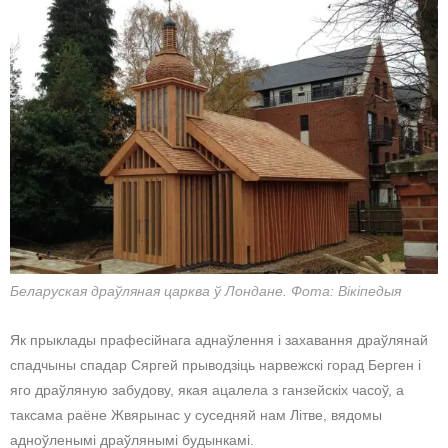
Беларуская драўляная царква ў Лондане. Фота: Вікіпедыя
Як прыклады прафесійнага аднаўлення і захавання драўлянай
спадчыны спадар Сяргей прыводзіць нарвежскі горад Берген і
яго драўляную забудову, якая ацалела з ганзейскіх часоў, а
таксама раёне Жвярынас у суседняй нам Літве, вядомы
адноўленымі драўлянымі будынкамі.