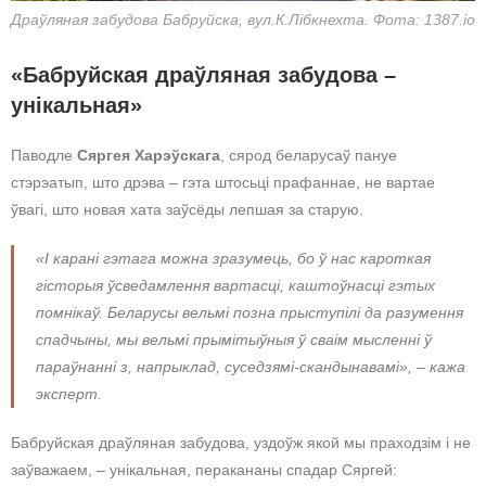
Драўляная забудова Бабруйска, вул.К.Лібкнехта. Фота: 1387.io
«Бабруйская драўляная забудова –
унікальная»
Паводле
Сяргея Харэўскага
, сярод беларусаў пануе
стэрэатып, што дрэва – гэта штосьці прафаннае, не вартае
ўвагі, што новая хата заўсёды лепшая за старую.
«І карані гэтага можна зразумець, бо ў нас кароткая
гісторыя ўсведамлення вартасці, каштоўнасці гэтых
помнікаў. Беларусы вельмі позна прыступілі да разумення
спадчыны, мы вельмі прымітыўныя ў сваім мысленні ў
параўнанні з, напрыклад, суседзямі-скандынавамі», – кажа
эксперт.
Бабруйская драўляная забудова, уздоўж якой мы праходзім і не
заўважаем, – унікальная, перакананы спадар Сяргей: