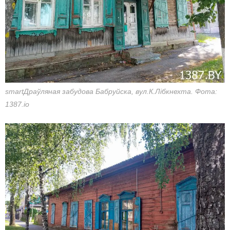
smartДраўляная забудова Бабруйска, вул.К.Лібкнехта. Фота:
1387.io