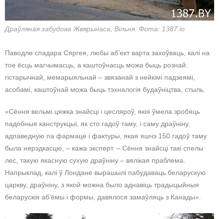
Драўляная забудова Жвярынаса, Вільня. Фота: 1387.io
Паводле спадара Сяргея, любы аб’ект варта захоўваць, калі на
тое ёсць магчымасць, а каштоўнасць можа быць рознай:
гістарычнай, мемарыяльнай – звязанай з нейкімі падзеямі,
асобамі, каштоўнай можа быць тэхналогія будаўніцтва, стыль.
«Сёння вельмі цяжка знайсці і цесляроў, якія ўмела зробяць
падобныя канструкцыі, як сто гадоў таму, і саму драўніну,
адпаведную па фармаце і фактуры, якая яшчэ 150 гадоў таму
была нярэдкасцю, – кажа эксперт. – Сёння знайсці такі спелы
лес, такую якасную сухую драўніну – вялікая праблема.
Напрыклад, калі ў Лондане вырашылі пабудаваць беларускую
царкву, драўніну, з якой можна было аднавіць традыцыйныя
беларускія аб’ёмы і формы, давялося замаўляць з Канады».