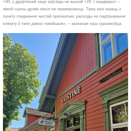
+30, у драўлянай хаце заўсёды не вышэй +20. І наадварот –
зімой сцены дрэва ніколі не прамярзаюць. Таму калі казаць з
пункту гледжання чыстай прагматыкі, расходы на падтрыманне
клімату ў такіх дамах ніжэйшыя», – зазначае наш суразмоўца.