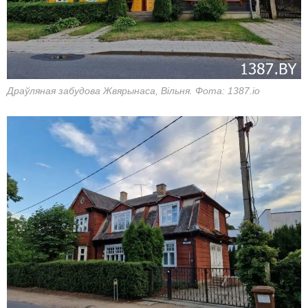
Драўляная забудова Жвярынаса, Вільня. Фота: 1387.io