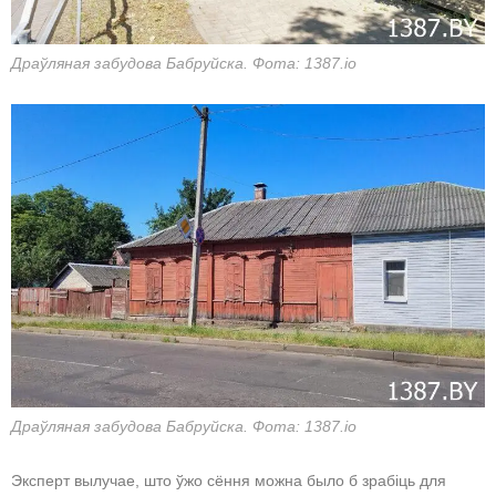
Драўляная забудова Бабруйска. Фота: 1387.io
Драўляная забудова Бабруйска. Фота: 1387.io
Эксперт вылучае, што ўжо сёння можна было б зрабіць для