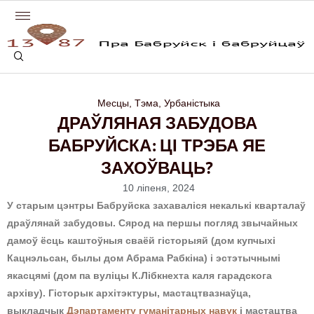
Месцы
,
Тэма
,
Урбаністыка
ДРАЎЛЯНАЯ ЗАБУДОВА
БАБРУЙСКА: ЦІ ТРЭБА ЯЕ
ЗАХОЎВАЦЬ?
10 ліпеня, 2024
У старым цэнтры Бабруйска захаваліся некалькі кварталаў
драўлянай забудовы. Сярод на першы погляд звычайных
дамоў ёсць каштоўныя сваёй гісторыяй (дом купчыхі
Кацнэльсан, былы дом Абрама Рабкіна) і эстэтычнымі
якасцямі (дом па вуліцы К.Лібкнехта каля гарадскога
архіву). Гісторык архітэктуры, мастацтвазнаўца,
выкладчык
Дэпартаменту гуманітарных навук
і мастацтва