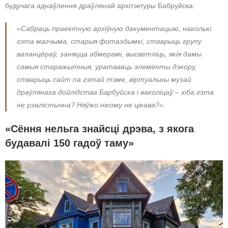
будучага аднаўлення драўлянай архітэктуры Бабруйска:
«Сабраць праектную архіўную дакументацыю, наколькі
гэта магчыма, старыя фотаздымкі, стварыць групу
валанцёраў, заняцца абмерамі, высветліць, якія дамы
самыя старажытныя, уратаваць элементы дэкору,
стварыць сайт па гэтай тэме, віртуальны музай
драўлянага дойлідства Барбуйска і ваколіцаў – хіба гэта
не рэалістычна? Няўжо нікому не цікава?».
«Сёння нельга знайсці дрэва, з якога
будавалі 150 гадоў таму»