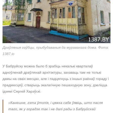
Драўляныя гаўбцы, прыбудаваныя да мураванага дома. Фота:
1387.io
У Бабруйску можна было б зрабіць некалькі кварталаў
адноўленай драўлянай архітэктуры, захаваць там не толькі
дамы на сваіх месцах, але і падцягнуць з іншых раёнаў гораду і
прадмесцяў, стварыць экалагічную пешаходную зону, дзеліцца
ідэямі Сяргей Харэўскі.
«Канешне, гэта ўтопія, і цяжка сабе ўявіць, што пасля
таго, як у горадзе так і не далі рады з Бабруйскай