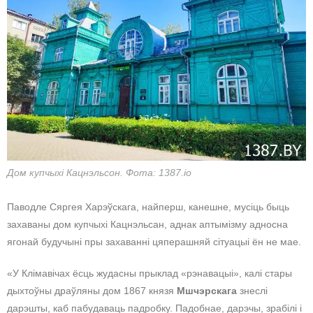
Дом купчыхі Кацнэльсон. Фота: 1387.io
Паводле Сяргея Харэўскага, найперш, канешне, мусіць быць
захаваны дом купчыхі Кацнэльсан, аднак аптымізму адносна
ягонай будучыні пры захаванні цяперашняй сітуацыі ён не мае.
«У Клімавічах ёсць жудасны прыклад «рэнавацыі», калі стары
дыхтоўны драўляны дом 1867 князя
Мшчэрскага
знеслі
дарэшты, каб пабудаваць падробку. Падобнае, дарэчы, зрабілі і