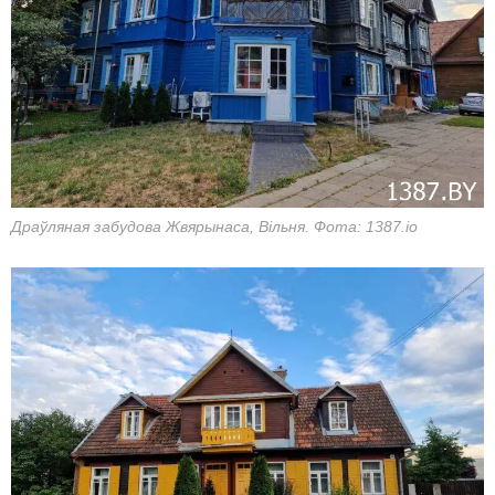
Драўляная забудова Жвярынаса, Вільня. Фота: 1387.io