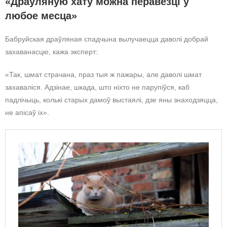
«Драўляную хату можна перавезці ў
любое месца»
Бабруйская драўляная спадчына вылучаецца даволі добрай
захаванасцю, кажа эксперт:
«Так, шмат страчана, праз тыя ж пажары, але даволі шмат
захаваліся. Адзінае, шкада, што ніхто не парупіўся, каб
падлічыць, колькі старых дамоў выстаялі, дзе яны знаходзяцца,
не апісаў іх».