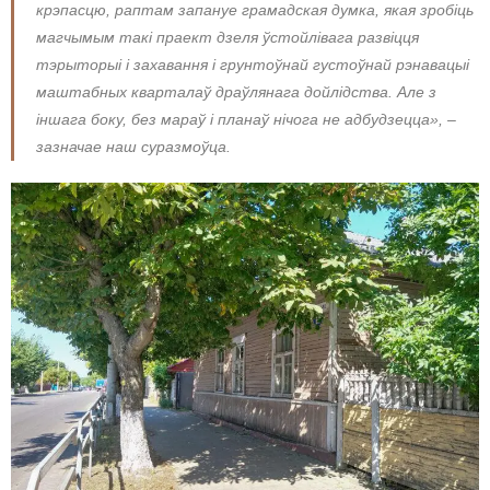
крэпасцю, раптам запануе грамадская думка, якая зробіць
магчымым такі праект дзеля ўстойлівага развіцця
тэрыторыі і захавання і грунтоўнай густоўнай рэнавацыі
маштабных кварталаў драўлянага дойлідства. Але з
іншага боку, без мараў і планаў нічога не адбудзецца», –
зазначае наш суразмоўца.