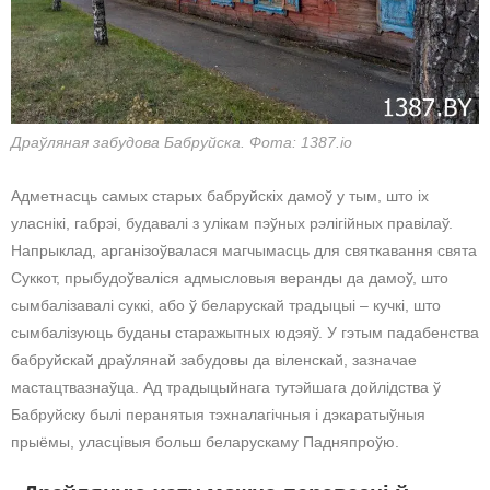
Драўляная забудова Бабруйска. Фота: 1387.io
Адметнасць самых старых бабруйскіх дамоў у тым, што іх
уласнікі, габрэі, будавалі з улікам пэўных рэлігійных правілаў.
Напрыклад, арганізоўвалася магчымасць для святкавання свята
Суккот, прыбудоўваліся адмысловыя веранды да дамоў, што
сымбалізавалі суккі, або ў беларускай традыцыі – кучкі, што
сымбалізуюць буданы старажытных юдэяў. У гэтым падабенства
бабруйскай драўлянай забудовы да віленскай, зазначае
мастацтвазнаўца. Ад традыцыйнага тутэйшага дойлідства ў
Бабруйску былі перанятыя тэхналагічныя і дэкаратыўныя
прыёмы, уласцівыя больш беларускаму Падняпроўю.