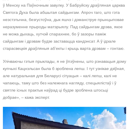
ў Менску на Паўночным завулку. У Бабруйску драўляная царква
Святога Духа была абшытая сайдынгам. Апроч таго, што гэта
неэстэтычна, безгустоўна, дык яшчэ і дэманструе прынцыповае
неразуменне прыроды матэрыялу. Пад сайдынгам дрэва, якое
не можа дыхаць, хутчэй спарахнее, бо ў зазоры паміж
сайдынгам і дрэвам будзе заставацца кандэнсат. А ў ідэале
старасвецкія драўляныя аб’екты і крыць варта дрэвам – гонтаю.
Улічваючы гэтыя прыклады, я не ўпэўнены, што рэнавацыя дому
купчыхі Кацнэльсан была б зроблена лепш. І тут узнікае дзіўная,
але натуральная для Беларусі сітуацыя – калі лепш, калі не
чапаюць, таму што без належнага нагляду, спецыялістаў і ў
святле існых практык наўрад ці будзе зроблена штосьці
добрае», – кажа эксперт.