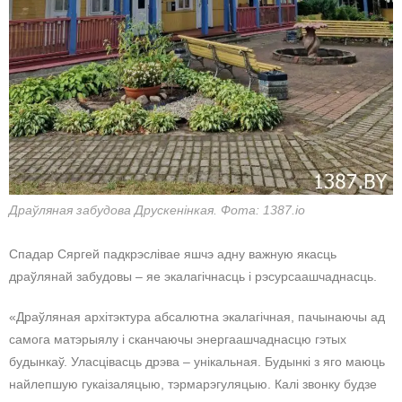
Драўляная забудова Друскенінкая. Фота: 1387.io
Спадар Сяргей падкрэслівае яшчэ адну важную якасць
драўлянай забудовы – яе экалагічнасць і рэсурсаашчаднасць.
«Драўляная архітэктура абсалютна экалагічная, пачынаючы ад
самога матэрыялу і сканчаючы энергаашчаднасцю гэтых
будынкаў. Уласцівасць дрэва – унікальная. Будынкі з яго маюць
найлепшую гукаізаляцыю, тэрмарэгуляцыю. Калі звонку будзе