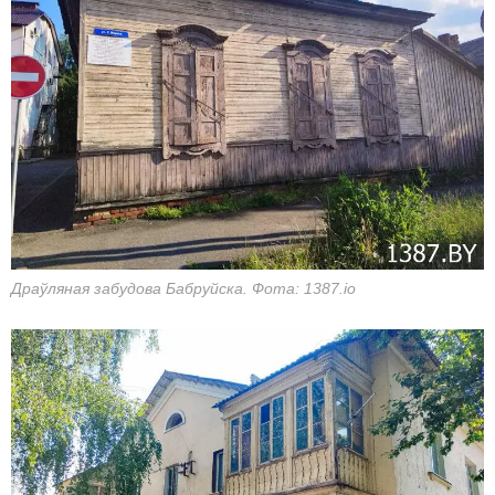
Драўляная забудова Бабруйска. Фота: 1387.io