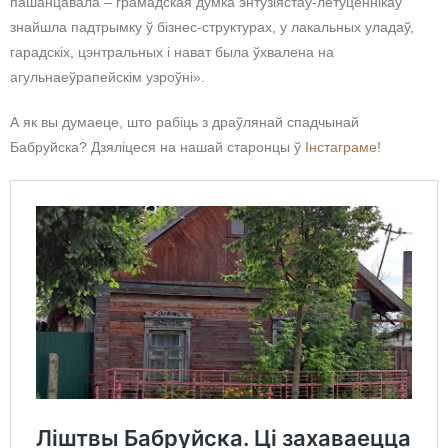
пашанцавала – грамадская думка энтузіястаў-летуценнікаў
знайшла падтрымку ў бізнес-структурах, у лакальных уладаў,
гарадскіх, цэнтральных і нават была ўхвалена на
агульнаеўрапейскім узроўні».
А як вы думаеце, што рабіць з драўлянай спадчынай
Бабруйска? Дзяліцеся на нашай старонцы ў
Інстаграме
!