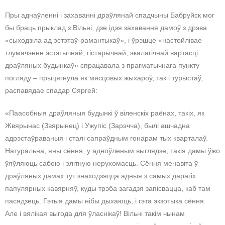
Пры аднаўленні і захаванні драўлянай спадчыны Бабруйск мог
бы браць прыклад з Вільні, дзе ідэя захавання дамоў з дрэва
«сыходзіла ад эстэтаў-рамантыкаў», і ўрэшце «настойлівае
тлумачэнне эстэтычнай, гістарычнай, экалагічнай вартасці
драўляных будынкаў» спрацавала з прагматычнага пункту
погляду – прыцягнула як мясцовых жыхароў, так і турыстаў,
распавядае спадар Сяргей:
«Паасобныя драўляныя будынкі ў віленскіх раёнах, такіх, як
Жвярынас (Звярынец) і Ужупіс (Зарэчча), былі ашчадна
адрэстаўраваныя і сталі сапраўдным гонарам тых кварталаў.
Натуральна, яны сёння, у адноўленым выглядзе, такія дамы ўжо
ўяўляюць сабою і элітную нерухомасць. Сёння менавіта ў
драўляных дамах тут знаходзяцца адныя з самых дарагіх
папулярных кавярняў, куды трэба загадзя запісвацца, каб там
пасядзець. Гэтыя дамы нібы дыхаюць, і гэта экзотыка сёння.
Але і вялікая выгода для ўласнікаў! Вільні такім чынам