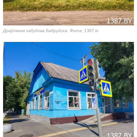
Драўляная забудова Бабруйска. Фота: 1387.io