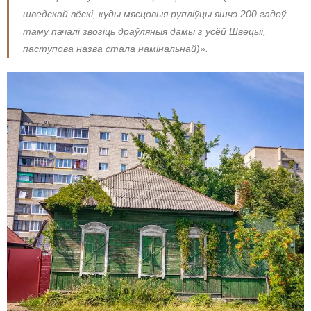
шведскай вёскі, куды мясцовыя рупліўцы яшчэ 200 гадоў
таму пачалі звозіць драўляныя дамы з усёй Швецыі,
паступова назва стала намінальнай)».