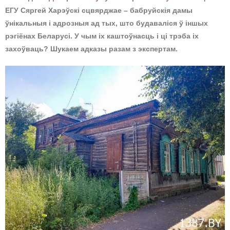
ЕГУ Сяргей Харэўскі сцвярджае – бабруйскія дамы
ўнікальныя і адрозныя ад тых, што будаваліся ў іншых
рэгіёнах Беларусі. У чым іх каштоўнасць і ці трэба іх
захоўваць? Шукаем адказы разам з экспертам.