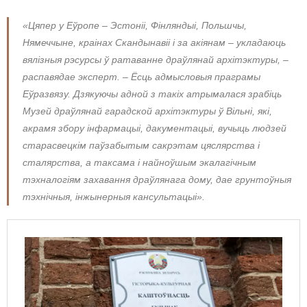
«Цяпер у Еўропе – Эстоніі, Фінляндыі, Польшчы,
Нямеччыне, краінах Скандынавіі і за акіянам – укладаюць
вялізныя рэсурсы ў ратаванне драўлянай архітэктуры, –
распавядае эксперт. – Ёсць адмысловыя праграмы
Еўразвязу. Дзякуючы адной з такіх атрымалася зрабіць
Музей драўлянай гарадской архітэктуры ў Вільні, які,
акрамя збору інфармацыі, дакументацыі, вучыць людзей
старасвецкім паўзабытым сакрэтам цяслярства і
сталярства, а таксама і найноўшым экалагічным
тэхналогіям захавання драўлянага дому, дае грунтоўныя
тэхнічныя, інжынерныя кансультацыі».