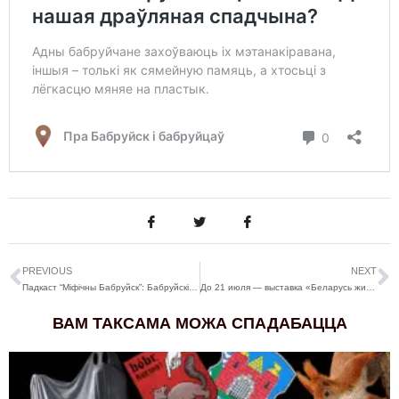
PREVIOUS
NEXT
Падкаст “Міфічны Бабруйск”: Бабруйскія прывіды ды раз’юшаны старажытны дух
До 21 июля — выставка «Беларусь живописная»
ВАМ ТАКСАМА МОЖА СПАДАБАЦЦА