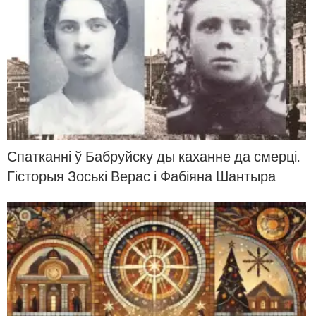
Спатканні ў Бабруйску ды каханне да смерці.
Гісторыя Зоські Верас і Фабіяна Шантыра