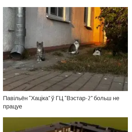
Павільён “Хаціка” ў ГЦ “Вэстар-2” больш не
працуе