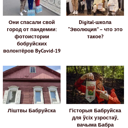
Они спасали свой
Digital-школа
город от пандемии:
“Эволюция” – что это
фотоистории
такое?
бобруйских
волонтёров ByCovid-19
Ліштвы Бабруйска
Гісторыя Бабруйска
для ўсіх узростаў,
вачыма Бабра