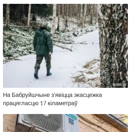
На Бабруйшчыне з’явіцца экасцежка
працягласцю 17 кіламетраў