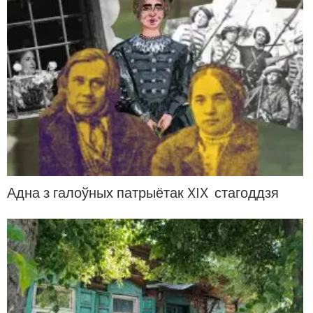
Адна з галоўных патрыётак XIX стагоддзя