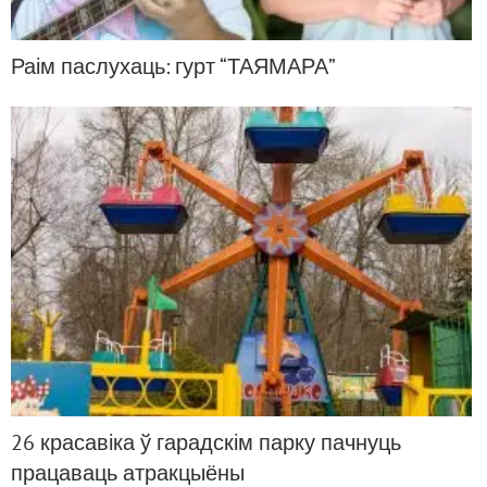
Раім паслухаць: гурт “ТАЯМАРА”
26 красавіка ў гарадскім парку пачнуць
працаваць атракцыёны