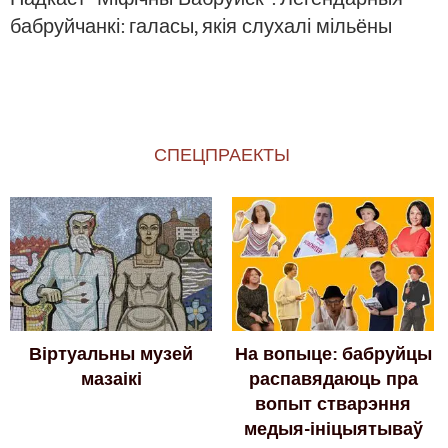
бабруйчанкі: галасы, якія слухалі мільёны
СПЕЦПРАЕКТЫ
Віртуальны музей
На вопыце: бабруйцы
мазаікі
распавядаюць пра
вопыт стварэння
медыя-ініцыятываў