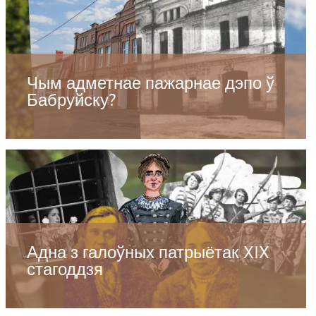
Чым адметнае пажарнае дэпо ў
Бабруйску?
Адна з галоўных патрыётак XIX
стагоддзя