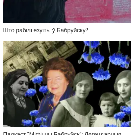
Што рабілі езуіты ў Бабруйску?
Падкаст “Міфічны Бабруйск”: Легендарныя