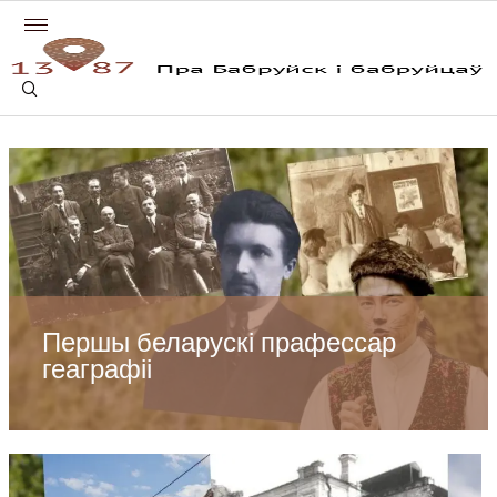
Першы беларускі прафессар
геаграфіі