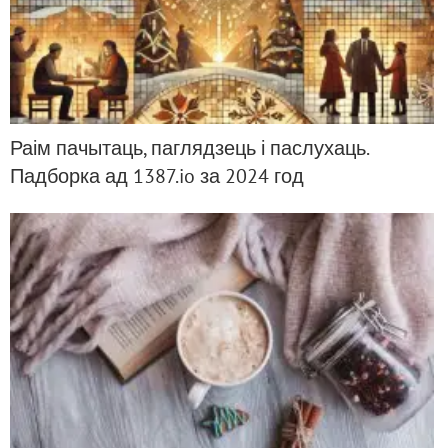
Раім пачытаць, паглядзець і паслухаць.
Падборка ад 1387.io за 2024 год