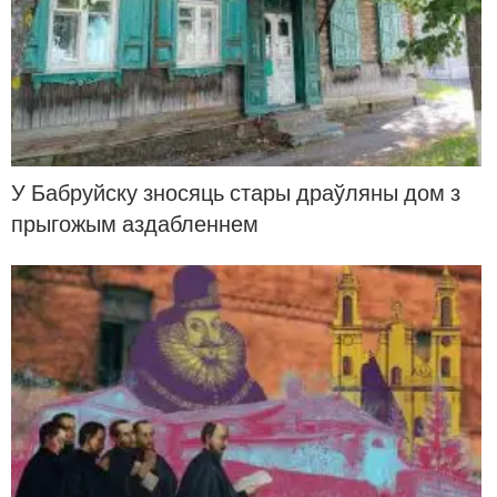
У Бабруйску зносяць стары драўляны дом з
прыгожым аздабленнем