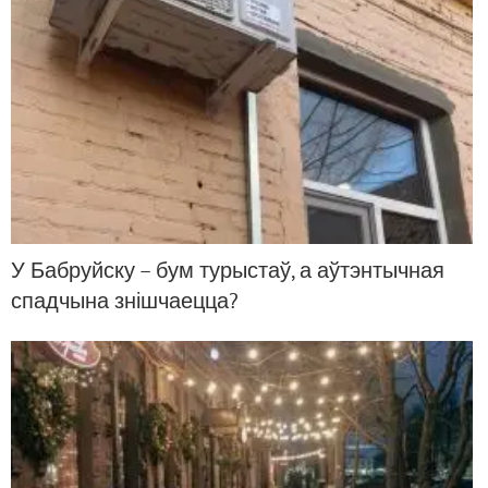
У Бабруйску – бум турыстаў, а аўтэнтычная
спадчына знішчаецца?