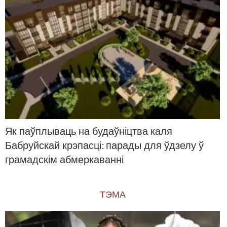
Як паўплываць на будаўніцтва каля
Бабруйскай крэпасці: парады для ўдзелу ў
грамадскім абмеркаванні
ТЭМА