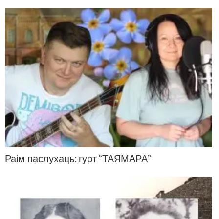
Раім паслухаць: гурт “ТАЯМАРА”