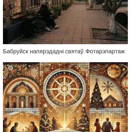
Бабруйск напярэдадні святаў. Фотарэпартаж