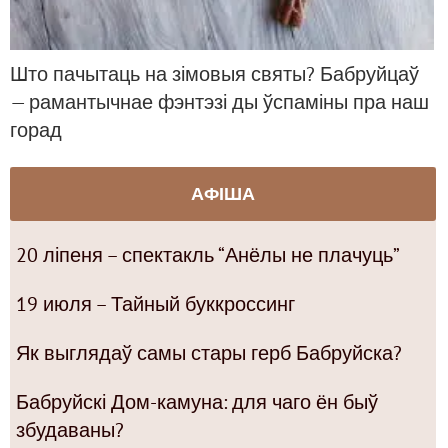
Што пачытаць на зімовыя святы? Бабруйцаў
— рамантычнае фэнтэзі ды ўспаміны пра наш
горад
АФІША
20 ліпеня – спектакль “Анёлы не плачуць”
19 июля – Тайный буккроссинг
Як выглядаў самы стары герб Бабруйска?
Бабруйскі Дом-камуна: для чаго ён быў
збудаваны?