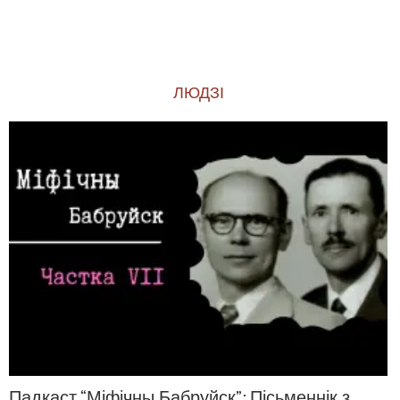
ЛЮДЗІ
Падкаст “Міфічны Бабруйск”: Пісьменнік з