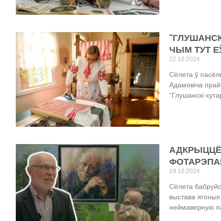
“ГЛУШАНСК
ЧЫМ ТУТ Е
22.10.2024
Сёлета ў пасёл
Адамовіча прай
“Глушанскі хута
АДКРЫЦЦЁ
ФОТАРЭПА
19.10.2024
Сёлета бабруйс
выстава ягоных
неймаверную па