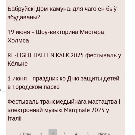
Бабруйскі Дом-камуна: для чаго ён быў
збудаваны?
19 июня – Шоу-викторина Мистера
Холмса
RE-LIGHT HALLEN KALK 2025 фестываль у
Кёльне
1 июня – праздник ко Дню защиты детей
в Городском парке
 –
Фестываль трансмедыйнага мастацтва і
электроннай музыкі Marginale 2025 у
Італіі
« Prev
1
2
3
4
5
Next »