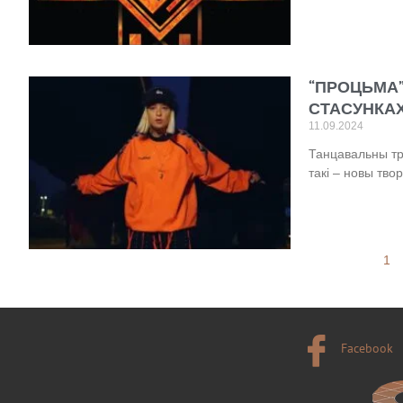
“ПРОЦЬМА”
СТАСУНКА
11.09.2024
Танцавальны трэ
такі – новы тво
1
Facebook