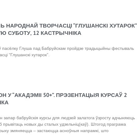
 НАРОДНАЙ ТВОРЧАСЦІ “ГЛУШАНСКІ ХУТАРОК”
УЮ СУБОТУ, 12 КАСТРЫЧНІКА
 ў пасёлку Глуша пад Бабруйскам пройдзе традыцыйны фестываль
сці “Глушанскі хутарок”.
Н У “АКАДЭМІІ 50+”. ПРЭЗЕНТАЦЫЯ КУРСАЎ 2
ІКА
н запар бабруйскія курсы для людзей залатога ўзросту адчыняюць
аб прывітаць новых ды сталых удзельніц(каў). Штогод праграма
 крыху змяняецца – застаюцца асноўныя напрамкі, што