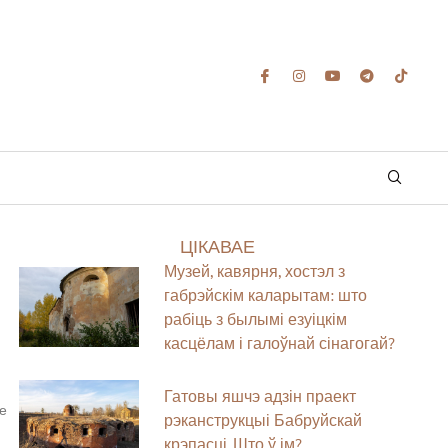
ЦІКАВАЕ
Музей, кавярня, хостэл з
габрэйскім каларытам: што
рабіць з былымі езуіцкім
касцёлам і галоўнай сінагогай?
Гатовы яшчэ адзін праект
не
рэканструкцыі Бабруйскай
крэпасці. Што ў ім?