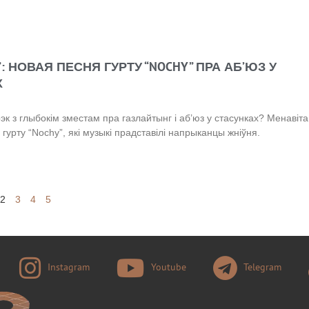
: НОВАЯ ПЕСНЯ ГУРТУ “NOCHY” ПРА АБ’ЮЗ У
Х
к з глыбокім зместам пра газлайтынг і аб’юз у стасунках? Менавіта
р гурту “Nochy”, які музыкі прадставілі напрыканцы жніўня.
2
3
4
5
Instagram
Youtube
Telegram