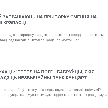
Ў ЗАПРАШАЮЦЬ НА ПРЫБОРКУ СМЕЦЦЯ НА
І КРЭПАСЦІ
.bobr ладзіць гарадскую акцыю па прыборцы смецця на тэрыторыі
пасці пад назвай “Чыстая прырода, яе мастак Бог”.
УХАЦЬ: “ПЕПЕЛ НА ПОЛ” – БАБРУЙЦЫ, ЯКІЯ
ЛАДЗІЦЬ НЕЗВЫЧАЙНЫ ПАНК-КАНЦЭРТ
трапляцца табе ў тыктоку, а іх твары падаюцца вельмі знаёмымі? І не
тыя бабруйцы сталі музычным адкрыццём кастрычніка, іх раяць слуха