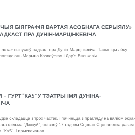
 ЧЫЯ БІЯГРАФІЯ ВАРТАЯ АСОБНАГА СЕРЫЯЛУ»
ДКАСТ ПРА ДУНІН-МАРЦІНКЕВІЧА
 лета» выпусціў падкаст пра Дунін-Марцінкевіча. Таямніцы лёсу
павядаюць Марына Казлоўская і Дар’я Бялькевіч.
 – ГУРТ “КАS” У ТЭАТРЫ ІМЯ ДУНІНА-
ІЧА
удзе складацца з трох частак, і пачнецца з прагляду на вялікім экра
ага фільма “Дзякуй”, які зняў 17-гадовы Сцяпан Сцепаненка разам 
м “КаS”. І прысвечаная