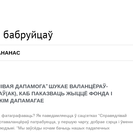
АНАНАС
ІВАЯ ДАПАМОГА” ШУКАЕ ВАЛАНЦЁРАЎ-
Ў(АК), КАБ ПАКАЗВАЦЬ ЖЫЦЦЁ ФОНДА І
КІМ ДАПАМАГАЕ
ба фатаграфаваць? Як паведамляецца ў сацсетках “Справядлівай
фотаваланцёраў патрабуецца, у першую чаргу, добрае сэрца і ўмен
 людзьмі. “Мы заўсёды хочам бачыць нашых падапечных