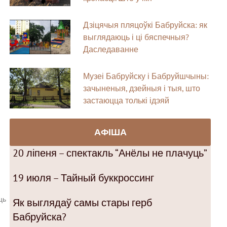
Дзіцячыя пляцоўкі Бабруйска: як
выглядаюць і ці бяспечныя?
Даследаванне
Музеі Бабруйску і Бабруйшчыны:
зачыненыя, дзейныя і тыя, што
застаюцца толькі ідэяй
АФІША
20 ліпеня – спектакль “Анёлы не плачуць”
19 июля – Тайный буккроссинг
ць
Як выглядаў самы стары герб
Бабруйска?