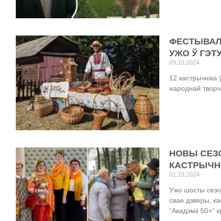
ФЕСТЫВАЛЬ
УЖО Ў ГЭТ
09.10.2024
12 кастрычніка
народнай творча
НОВЫ СЕЗО
КАСТРЫЧН
01.10.2024
Ужо шосты сезо
свае дзверы, к
“Акадэміі 50+”