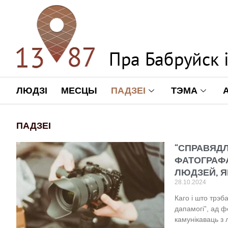
ЛЮДЗІ
МЕСЦЫ
ПАДЗЕІ
ТЭМА
ПАДЗЕІ
“СПРАВЯДЛ
ФАТОГРАФА
ЛЮДЗЕЙ, Я
28.10.2024
Каго і што трэ
дапамогі”, ад 
камунікаваць з