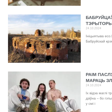
БАБРУЙЦА
ТЭРЫТОРЫ
24.10.2024
Ініцыятыва eco
Бабруйскай крэ
РАІМ ПАСЛ
МАРАЦЬ З
24.10.2024
Іх відэа маглі 
дзіўна – бо гэ
у смі і