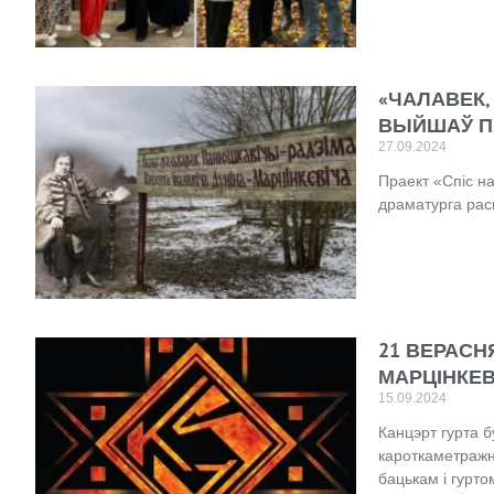
«ЧАЛАВЕК,
ВЫЙШАЎ ПА
27.09.2024
Праект «Спіс на
драматурга рас
21 ВЕРАСНЯ
МАРЦІНКЕВ
15.09.2024
Канцэрт гурта б
кароткаметражн
бацькам і гурто