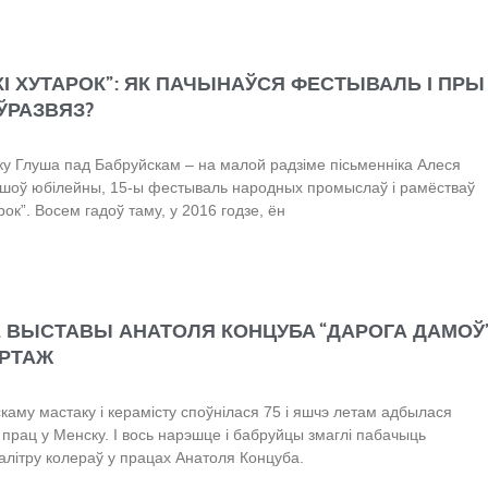
І ХУТАРОК”: ЯК ПАЧЫНАЎСЯ ФЕСТЫВАЛЬ І ПРЫ
ЎРАЗВЯЗ?
ку Глуша пад Бабруйскам – на малой радзіме пісьменніка Алеся
шоў юбілейны, 15-ы фестываль народных промыслаў і рамёстваў
рок”. Восем гадоў таму, у 2016 годзе, ён
 ВЫСТАВЫ АНАТОЛЯ КОНЦУБА “ДАРОГА ДАМОЎ”
РТАЖ
каму мастаку і керамісту споўнілася 75 і яшчэ летам адбылася
 прац у Менску. І вось нарэшце і бабруйцы змаглі пабачыць
літру колераў у працах Анатоля Концуба.