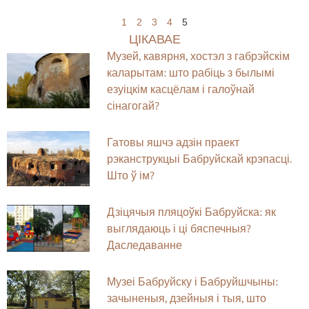
1
2
3
4
5
ЦІКАВАЕ
Музей, кавярня, хостэл з габрэйскім
каларытам: што рабіць з былымі
езуіцкім касцёлам і галоўнай
сінагогай?
Гатовы яшчэ адзін праект
рэканструкцыі Бабруйскай крэпасці.
Што ў ім?
Дзіцячыя пляцоўкі Бабруйска: як
выглядаюць і ці бяспечныя?
Даследаванне
Музеі Бабруйску і Бабруйшчыны:
зачыненыя, дзейныя і тыя, што