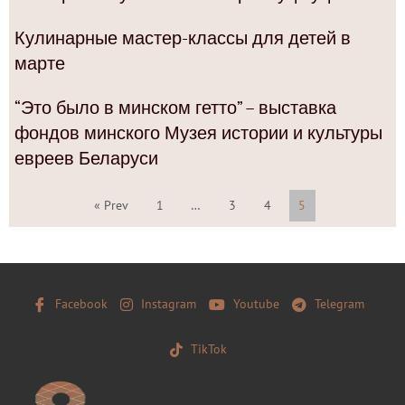
Кулинарные мастер-классы для детей в
марте
“Это было в минском гетто” – выставка
фондов минского Музея истории и культуры
евреев Беларуси
« Prev
1
…
3
4
5
Facebook
Instagram
Youtube
Telegram
TikTok