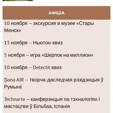
АФІША
10 ноября — экскурсия в музее «Стары
Менск»
13 ноября — Ньютон-квиз
5 ноября — игра «Шерлок на миллион»
10 ноября — Detectit квиз
Șona AIR — творча-даследчая рэзідэнцыя ў
Румыніі
Technarte — канферэнцыя па тэхналогіях і
мастацтве ў Більбаа, Іспанія