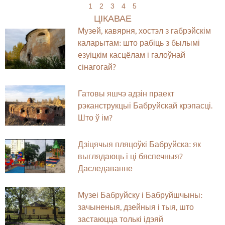
1
2
3
4
5
ЦІКАВАЕ
Музей, кавярня, хостэл з габрэйскім
каларытам: што рабіць з былымі
езуіцкім касцёлам і галоўнай
сінагогай?
Гатовы яшчэ адзін праект
рэканструкцыі Бабруйскай крэпасці.
Што ў ім?
Дзіцячыя пляцоўкі Бабруйска: як
выглядаюць і ці бяспечныя?
Даследаванне
Музеі Бабруйску і Бабруйшчыны:
зачыненыя, дзейныя і тыя, што
застаюцца толькі ідэяй