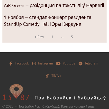
AiR Green — рэзідэнцыя па тэкстылі ў Нарвегіі
1 ноября — стендап-концерт резидента
StandUp Comedy Hall Юры Кирдуна
« Prev
1
…
5
Facebook
Instagram
Youtube
Telegram
TikTok
© 2025 – Пра Бабруйск і бабруйцаў. Калі вы хочаце ўзяць