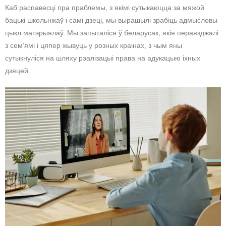
Каб распавесці пра праблемы, з якімі сутыкаюцца за мяжой
бацькі школьнікаў і самі дзеці, мы вырашылі зрабіць адмысловы
цыкл матэрыялаў. Мы запыталіся ў беларусак, якія пераязджалі
з сем’ямі і цяпер жывуць у розных краінах, з чым яны
сутыкнуліся на шляху рэалізацыі права на адукацыю іхных
дзяцей.