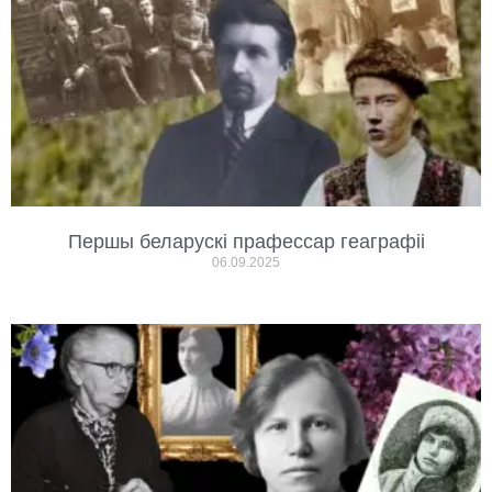
Першы беларускі прафессар геаграфіі
06.09.2025