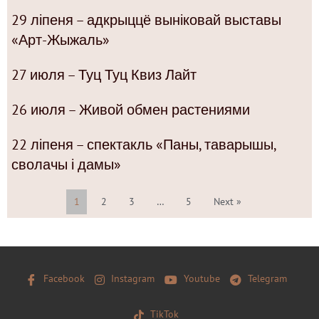
29 ліпеня – адкрыццё выніковай выставы
«Арт-Жыжаль»
27 июля – Туц Туц Квиз Лайт
26 июля – Живой обмен растениями
22 ліпеня – спектакль «Паны, таварышы,
сволачы і дамы»
1
2
3
…
5
Next »
Facebook
Instagram
Youtube
Telegram
TikTok