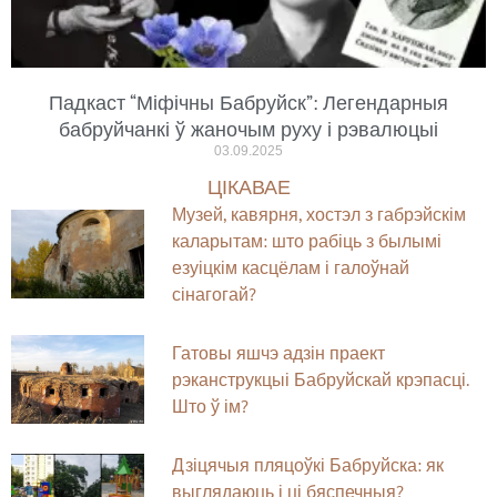
Падкаст “Міфічны Бабруйск”: Легендарныя
бабруйчанкі ў жаночым руху і рэвалюцыі
03.09.2025
ЦІКАВАЕ
Музей, кавярня, хостэл з габрэйскім
каларытам: што рабіць з былымі
езуіцкім касцёлам і галоўнай
сінагогай?
Гатовы яшчэ адзін праект
рэканструкцыі Бабруйскай крэпасці.
Што ў ім?
Дзіцячыя пляцоўкі Бабруйска: як
выглядаюць і ці бяспечныя?