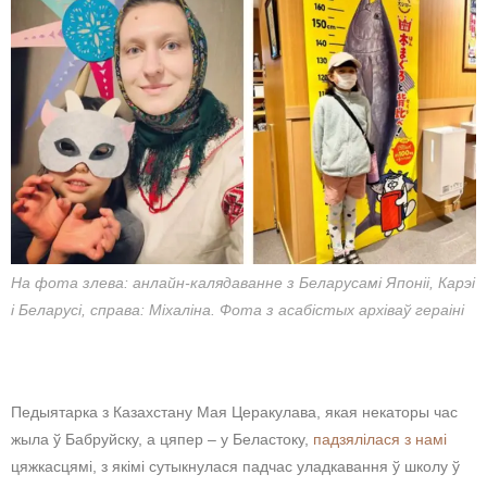
На фота злева: анлайн-калядаванне з Беларусамі Японіі, Карэі
і Беларусі, справа: Міхаліна. Фота з асабістых архіваў гераіні
Педыятарка з Казахстану Мая Церакулава, якая некаторы час
жыла ў Бабруйску, а цяпер – у Беластоку,
падзялілася з намі
цяжкасцямі, з якімі сутыкнулася падчас уладкавання ў школу ў