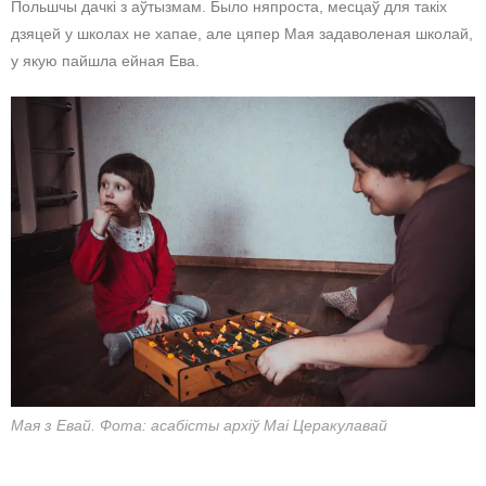
Польшчы дачкі з аўтызмам. Было няпроста, месцаў для такіх
дзяцей у школах не хапае, але цяпер Мая задаволеная школай,
у якую пайшла ейная Ева.
Мая з Евай. Фота: асабісты архіў Маі Церакулавай