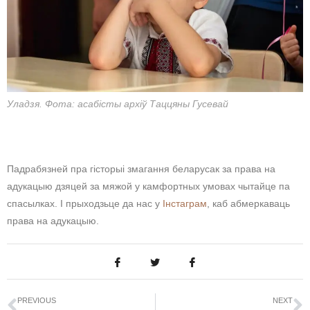
Уладзя. Фота: асабісты архіў Таццяны Гусевай
Падрабязней пра гісторыі змагання беларусак за права на
адукацыю дзяцей за мяжой у камфортных умовах чытайце па
спасылках. І прыходзьце да нас у
Інстаграм
, каб абмеркаваць
права на адукацыю.
PREVIOUS
NEXT