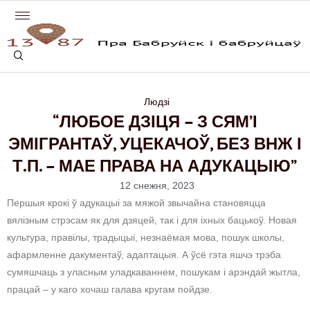
Людзі
“ЛЮБОЕ ДЗІЦЯ – З СЯМ’І
ЭМІГРАНТАЎ, УЦЕКАЧОЎ, БЕЗ ВНЖ І
Т.П. – МАЕ ПРАВА НА АДУКАЦЫЮ”
12 снежня, 2023
Першыя крокі ў адукацыі за мяжой звычайна становяцца
вялізным стрэсам як для дзяцей, так і для іхных бацькоў. Новая
культура, правілы, традыцыі, незнаёмая мова, пошук школы,
афармленне дакументаў, адаптацыя. А ўсё гэта яшчэ трэба
сумяшчаць з уласным уладкаваннем, пошукам і арэндай жытла,
працай – у каго хочаш галава кругам пойдзе.