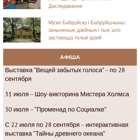
Даследаванне
Музеі Бабруйску і Бабруйшчыны:
зачыненыя, дзейныя і тыя, што
застаюцца толькі ідэяй
АФІША
Выставка “Вещей забытых голоса” – по 28
сентября
31 июля – Шоу-викторина Мистера Холмса
30 июля – “Променад по Социалке”
С 22 июля по 28 сентября – интерактивная
выставка “Тайны древнего океана”