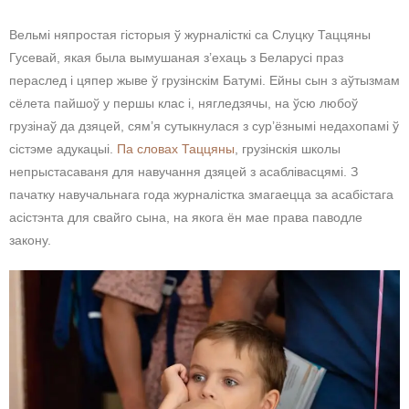
Вельмі няпростая гісторыя ў журналісткі са Слуцку Таццяны
Гусевай, якая была вымушаная з’ехаць з Беларусі праз
пераслед і цяпер жыве ў грузінскім Батумі. Ейны сын з аўтызмам
сёлета пайшоў у першы клас і, нягледзячы, на ўсю любоў
грузінаў да дзяцей, сям’я сутыкнулася з сур’ёзнымі недахопамі ў
сістэме адукацыі.
Па словах Таццяны
, грузінскія школы
непрыстасаваня для навучання дзяцей з асаблівасцямі. З
пачатку навучальнага года журналістка змагаецца за асабістага
асістэнта для свайго сына, на якога ён мае права паводле
закону.