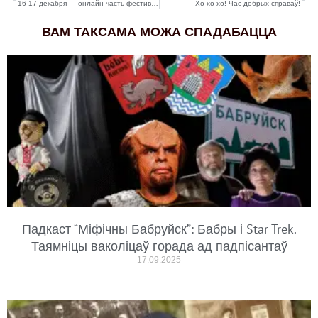
16-17 декабря — онлайн часть фестиваля против домашнего насилия «Не виновата»
Хо-хо-хо! Час добрых справаў!
ВАМ ТАКСАМА МОЖА СПАДАБАЦЦА
Падкаст “Міфічны Бабруйск”: Бабры і Star Trek.
Таямніцы ваколіцаў горада ад падпісантаў
17.09.2025