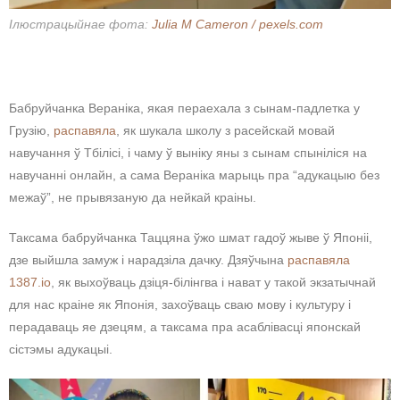
Ілюстрацыйнае фота:
Julia M Cameron / pexels.com
Бабруйчанка Вераніка, якая пераехала з сынам-падлетка у
Грузію,
распавяла
, як шукала школу з расейскай мовай
навучання ў Тбілісі, і чаму ў выніку яны з сынам спыніліся на
навучанні онлайн, а сама Вераніка марыць пра “адукацыю без
межаў”, не прывязаную да нейкай краіны.
Таксама бабруйчанка Таццяна ўжо шмат гадоў жыве ў Японіі,
дзе выйшла замуж і нарадзіла дачку. Дзяўчына
распавяла
1387.io
, як выхоўваць дзіця-білінгва і нават у такой экзатычнай
для нас краіне як Японія, захоўваць сваю мову і культуру і
перадаваць яе дзецям, а таксама пра асаблівасці японскай
сістэмы адукацыі.